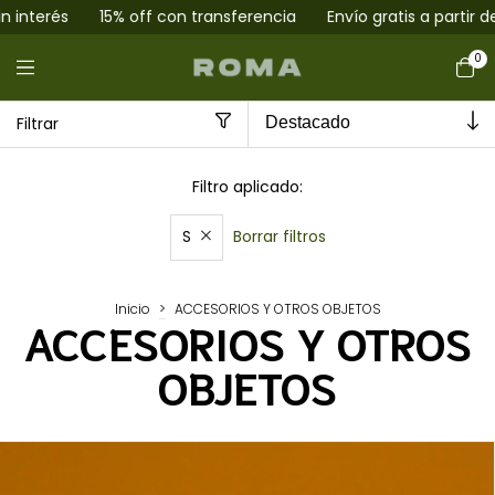
interés
15% off con transferencia
Envío gratis a partir de 
0
Filtrar
Filtro aplicado:
Borrar filtros
S
Inicio
>
ACCESORIOS Y OTROS OBJETOS
ACCESORIOS Y OTROS
OBJETOS