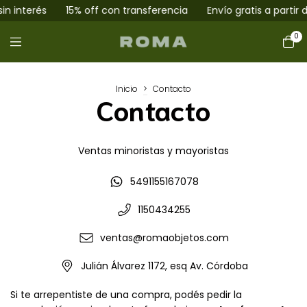
n interés
15% off con transferencia
Envío gratis a partir d
0
Inicio
>
Contacto
Contacto
Ventas minoristas y mayoristas
5491155167078
1150434255
ventas@romaobjetos.com
Julián Álvarez 1172, esq Av. Córdoba
Si te arrepentiste de una compra, podés pedir la